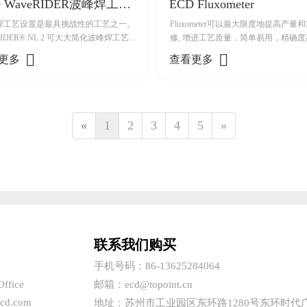
ECD WaveRIDER波峰焊工艺测试板
ECD Fluxometer
焊工艺设置是最具挑战性的工艺之一。
Fluxometer可以最大限度地提高产量
eRIDER® NL 2 可大大简化波峰焊工艺设
修, 增进工艺质量，简单易用，精确
并可确保一次又一次完美无缺的重复。
更好的控制助焊剂喷雾性能。
更多
查看更多
B板承受的预热温度、输送带速度、波峰
、接触时间和平行度等参数都可通过
eRIDER® NL 2 工艺测试板进行测量和监
 随着时间流逝，贵公司可能已失去穿孔
接的技术优势。WaveRIDER 套件拥有
«
1
2
3
4
5
»
智能内置装置，有助您在开始使用此套
第一周即可超越质量要求并减少返修问
现在就开始下载波峰焊专家指南，并以
导您的波峰焊接工艺，进行故障排除…
入下一步骤，实现WaveRIDER® NL 2
的质量保证。
联系我们购买
手机号码：86-13625284064
Office
邮箱：ecd@topoint.cn
ecd.com
地址：苏州市工业园区东环路1280号东环时代广