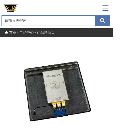
T
o
g
g
l
首页>
产品中心>
产品详情页
e
n
a
v
i
g
a
t
i
o
n