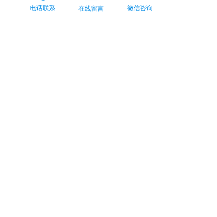
电话联系
微信咨询
在线留言
附件下载：
WaveRIDER_NL_2_Datasheet.pdf
上一篇 :
OvenRIDER® NL 2+
下一篇 :
ECD Fluxometer
联系我们购买
手机号码：86-
13625284064
邮箱：ecd@topoint.cn
Singapore Office  ecd.asia@ecd.com