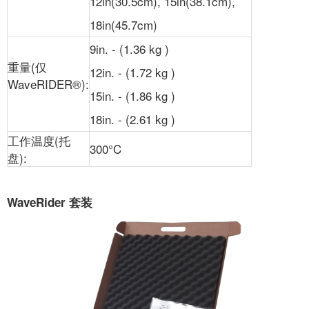
12in(30.5cm), 15in(38.1cm),
18in(45.7cm)
9in. - (1.36 kg )
重量(仅
12in. - (1.72 kg )
WaveRIDER®):
15in. - (1.86 kg )
18in. - (2.61 kg )
工作温度(托
300°C
盘):
WaveRider 套装