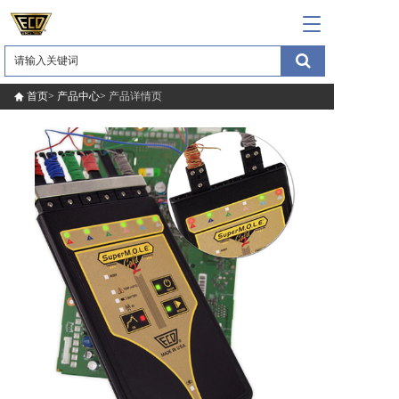
T
o
g
g
l
首页>
产品中心>
产品详情页
e
n
a
v
i
g
a
t
i
o
n