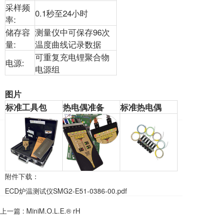
采样频
0.1秒至24小时
率:
储存容
测量仪中可保存96次
量:
温度曲线记录数据
可重复充电锂聚合物
电源:
电源组
图片
标准工具包
热电偶准备
标准热电偶
附件下载：
ECD炉温测试仪SMG2-E51-0386-00.pdf
上一篇 :
MiniM.O.L.E.® rH