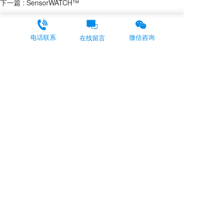
下一篇 :
SensorWATCH™
联系我们购买
电话联系
微信咨询
在线留言
手机号码：86-
13625284064
邮箱：ecd@topoint.cn
Singapore Office  ecd.asia@ecd.com
地址：苏州市工业园区东环路1280号东环时代
广场1109室
添加客服
86-
15814638971
© ECDCHINA丨
苏ICP备20200571
72号
苏公网安备32059002005071号