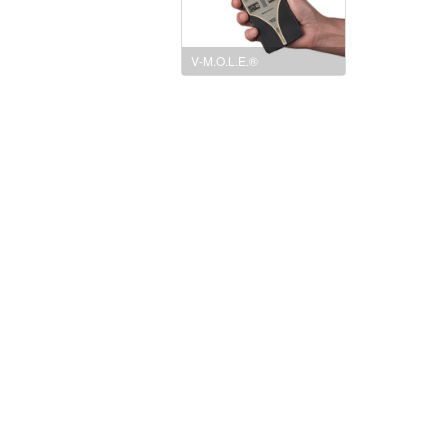
V-M.O.L.E.®