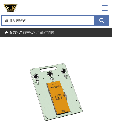
T
o
g
g
l
首页>
产品中心>
产品详情页
e
n
a
v
i
g
a
t
i
o
n