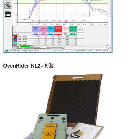
OvenRider NL2+套装