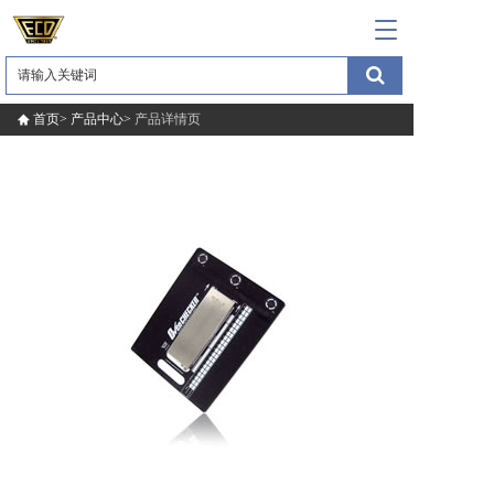
T
o
g
g
l
首页>
产品中心>
产品详情页
e
n
a
v
i
g
a
t
i
o
n