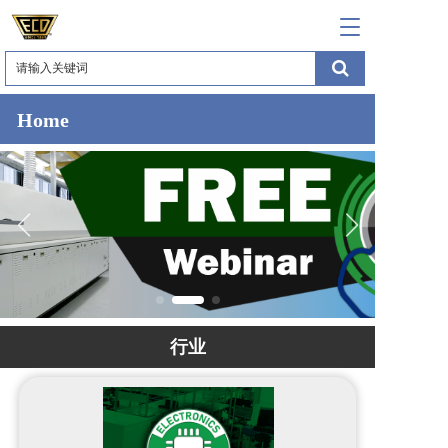
T
o
g
g
l
Home
e
n
a
v
i
g
a
t
i
o
n
行业