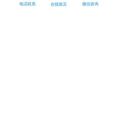
看一看
新闻中心
电话联系
微信咨询
在线留言
联系我们购买
手机号码：86-
13625284064
邮箱：ecd@topoint.cn
Singapore Office  ecd.asia@ecd.com
地址：苏州市工业园区东环路1280号东环时代
广场1109室
添加客服
86-
15814638971
© ECDCHINA丨
苏ICP备20200571
72号
苏公网安备32059002005071号