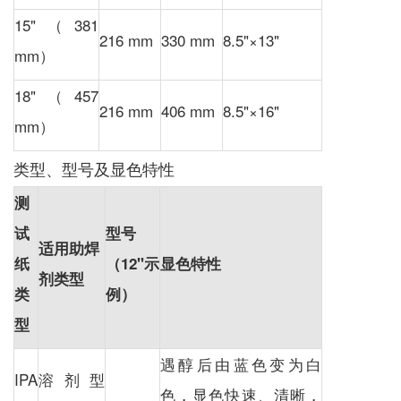
15"（381
216 mm
330 mm
8.5"×13"
mm）
18"（457
216 mm
406 mm
8.5"×16"
mm）
类型、型号及显色特性
测
试
型号
适用助焊
纸
（12"示
显色特性
剂类型
类
例）
型
遇醇后由蓝色变为白
IPA
溶剂型
色，显色快速、清晰，