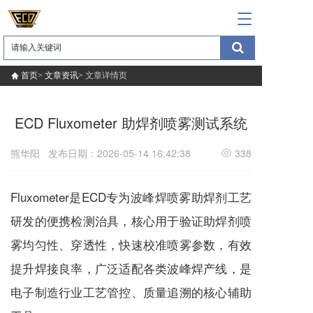
T
o
g
g
l
首页>
文章资讯>  
文章详情页
e
n
a
ECD Fluxometer 助焊剂喷雾测试系统
v
i
熊华阳
发布日期：2026-05-14 16:42:38
338
g
a
t
Fluxometer是ECD专为波峰焊喷雾助焊剂工艺
i
o
研发的便携检测治具，核心用于验证助焊剂喷
n
雾均匀性、穿透性，快速校准喷雾参数，有效
提升焊接良率，广泛适配各类波峰焊产线，是
电子制造行业工艺管控、质量追溯的核心辅助