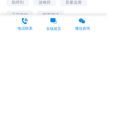
助焊剂
波峰焊
质量追溯
工艺管控
喷雾测试
电话联系
微信咨询
在线留言
下一篇 :
助焊剂穿透性和均匀性测试
分享到：
长按或扫码识别 分享给好友