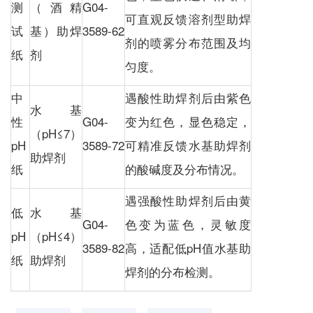
测
（酒精
G04-
可直观反馈溶剂型助焊
试
基）助焊
3589-62
剂的喷雾分布范围及均
纸
剂
匀度。
中
遇酸性助焊剂后由紫色
水基
性
G04-
变为红色，显色稳定，
（pH≤7）
pH
3589-72
可精准反馈水基助焊剂
助焊剂
纸
的酸碱度及分布情况。
遇强酸性助焊剂后由黄
低
水基
G04-
色变为蓝色，灵敏度
pH
（pH≤4）
3589-82
高，适配低pH值水基助
纸
助焊剂
焊剂的分布检测。