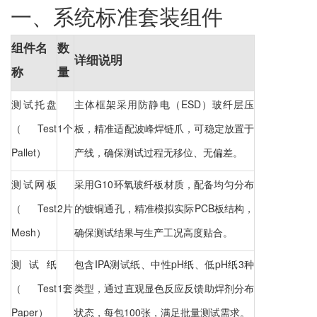
一、系统标准套装组件
组件名
数
详细说明
称
量
测试托盘
主体框架采用防静电（ESD）玻纤层压
（Test
1个
板，精准适配波峰焊链爪，可稳定放置于
Pallet）
产线，确保测试过程无移位、无偏差。
测试网板
采用G10环氧玻纤板材质，配备均匀分布
（Test
2片
的镀铜通孔，精准模拟实际PCB板结构，
Mesh）
确保测试结果与生产工况高度贴合。
测试纸
包含IPA测试纸、中性pH纸、低pH纸3种
（Test
1套
类型，通过直观显色反应反馈助焊剂分布
Paper）
状态，每包100张，满足批量测试需求。